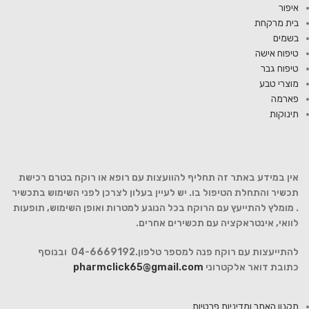
איפור
בית מרקחת
בשמים
טיפוח אישה
טיפוח גבר
מוצרי טבע
פארמה
תינוקות
אין במידע באתר זה תחליף להוועצות עם רופא או רוקח בטרם רכישת
תכשיר והתחלת הטיפול בו. יש לעיין בעלון לצרכן לפני השימוש בתכשיר
. מומלץ להתייעץ עם הרוקח בכל הנוגע למטרות ואופן השימוש, תופעות
לוואי, אינטראקציה עם תכשירים אחרים.
להתייעצות עם רוקח פנה למספר טלפון.04-6669192 ובנוסף
כתובת דואר אלקטרוני
pharmclick65@gmail.com
תקנון האתר ומדיניות פרטיות