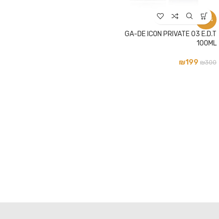
-34%
GA-DE ICON PRIVATE 03 E.D.T
100ML
₪
199
₪
300