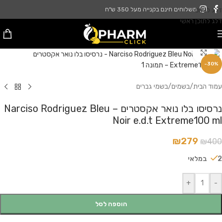
דלג לניווט
משלוחים חינם בקנייה מעל 350 ש"ח
דלג לתוכן ראשי
לחץ להגדלה
-30%
עמוד הבית
/
בשמים
/
בשמי גברים
נרסיסו בלו נואר אקסטרים – Narciso Rodriguez Bleu
Noir e.d.t Extreme100 ml
₪
279
₪
400
2 במלאי
+
-
הוספה לסל