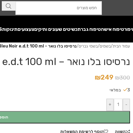
יפור
טיפוח אישה
טיפוח גבר
תכשיטים שעונים ותיקים
צעצועים
תינוקות
S
עמוד הבית
/
בשמים
/
בשמי גברים
/
נרסיסו בלו נואר – Narciso Rodriguez Bleu Noir e.d.t 100 ml
נרסיסו בלו נואר – Narciso Rodriguez Bleu Noir e.d.t 100 ml
₪
249
₪
300
3 במלאי
+
-
הוספ
השווה
הוסף לרשימת המשאלות