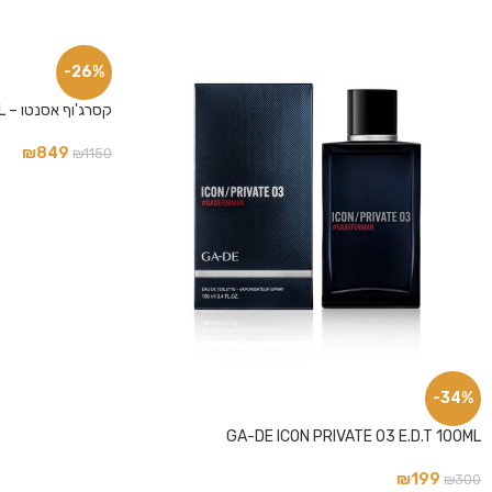
פייסבוק
-26%
אינסטגרם
קסרג'וף אסנטו – XERJOFF ACCENTO E.D.P 100 ML
₪
849
₪
1150
-34%
GA-DE ICON PRIVATE 03 E.D.T 100ML
₪
199
₪
300