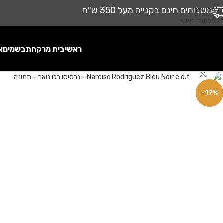
משלוחים חינם בקנייה מעל 350 ש"ח
דלג לניווט
דלג לתוכן ראשי
ראשי
בית מרקחת
בשמים
א
לחץ להגדלה
-17%