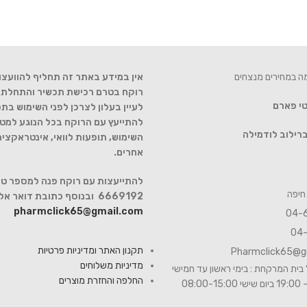
מה במחירים מנצחים
אין במידע באתר זה תחליף להוועצו
רוקח בטרם רכישת תכשיר והתחלת הט
טי פארם
לעיין בעלון לצרכן לפני השימוש בתכ
להתייעץ עם הרוקח בכל הנוגע למטר
רילוב לודמילה
השימוש, תופעות לוואי, אינטראקצי
אחרים.
6669192 ובנוסף כתובת דואר אלקטרוני
pharmclick65@gmail.com
תקנון האתר ומדיניות פרטיות
Pharmclick65@g
מדיניות משלוחים
בית המרקחת : בימי ראשון עד חמישי
החלפה והחזרת מוצרים