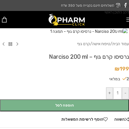
דלג לניווט
משלוחים חינם בקנייה מעל 350 ש"ח
דלג לתוכן ראשי
לחץ להגדלה
עמוד הבית
/
טיפוח אישה
/
קרם גוף
נרסיסו קרם גוף – Narciso 200 ml
₪
199
2 במלאי
+
-
הוספה לסל
השווה
הוסף לרשימת המשאלות