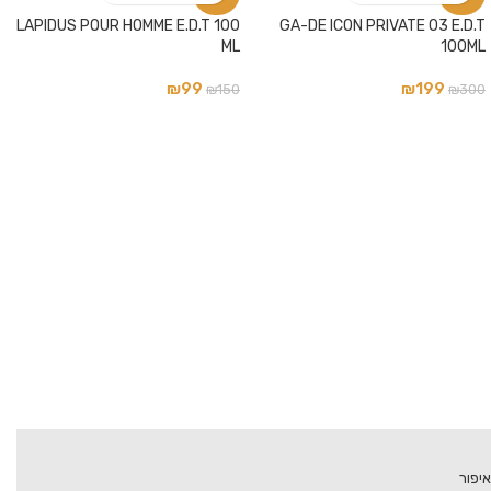
LAPIDUS POUR HOMME E.D.T 100
GA-DE ICON PRIVATE 03 E.D.T
ML
100ML
₪
99
₪
199
₪
150
₪
300
איפור