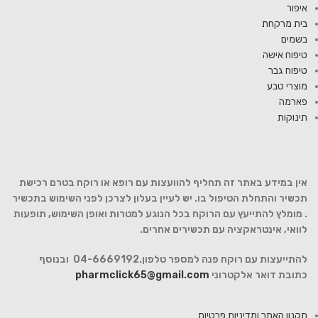
איפור
בית מרקחת
בשמים
טיפוח אישה
טיפוח גבר
מוצרי טבע
פארמה
תינוקות
אין במידע באתר זה תחליף להוועצות עם רופא או רוקח בטרם רכישת
תכשיר והתחלת הטיפול בו. יש לעיין בעלון לצרכן לפני השימוש בתכשיר
. מומלץ להתייעץ עם הרוקח בכל הנוגע למטרות ואופן השימוש, תופעות
לוואי, אינטראקציה עם תכשירים אחרים.
להתייעצות עם רוקח פנה למספר טלפון.04-6669192 ובנוסף
כתובת דואר אלקטרוני
pharmclick65@gmail.com
תקנון האתר ומדיניות פרטיות