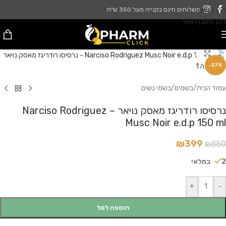
דלג לניווט
משלוחים חינם בקנייה מעל 350 ש"ח
דלג לתוכן ראשי
לחץ להגדלה
-27%
עמוד הבית
/
בשמים
/
בשמי נשים
נרסיסו רודריגז מאסק נויאר – Narciso Rodriguez
Musc Noir e.d.p 150 ml
₪
399
₪
550
2 במלאי
+
-
הוספה לסל