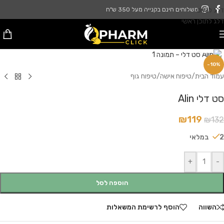
דלג לניווט
משלוחים חינם בקנייה מעל 350 ש"ח
דלג לתוכן ראשי
לחץ להגדלה
-10%
עמוד הבית
/
טיפוח אישה
/
טיפוח גוף
סט דלי Alin
₪
119
₪
132
2 במלאי
+
-
הוספה לסל
השווה
הוסף לרשימת המשאלות