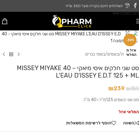
דלג לניווט
משלוחים חינם בקנייה מעל 350 ש"ח
דלג לתוכן ראשי
לחץ להגדלה
-32%
אזל מ
עמוד הבית
/
בשמים
/
בשמי גברים
המלאי
סט שני חלקים איסי מיאקי – 40 MISSEY MIYAKE
L'EAU D'ISSEY E.D.T 125 + ML
₪
239
₪
350
סט שני בשמים 125מ"ל ו 40 מ"ל.
המלאי אזל
השווה
הוסף לרשימת המשאלות