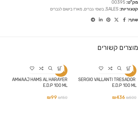
מק"ט:
00395
קטגוריות:
SALES
,
בשמי גברים
,
מארז בישום לגברים
שתף:
מוצרים קשורים
-34%
-13%
AMWAAJ HAMS AL HARAYER
SERGIO VALLANTI TRESADOR
E.D.P 100 ML
E.D.P 100 ML
₪
99
₪
436
₪
150
₪
500