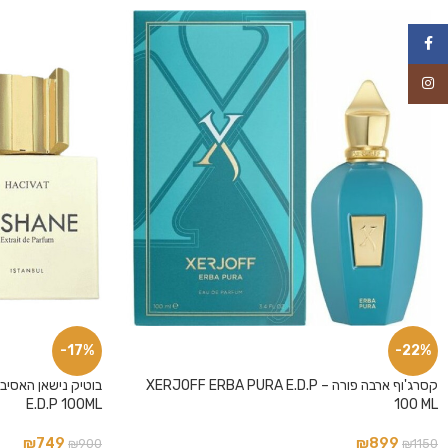
פייסבוק
אינסטגרם
-17%
-22%
קסרג'וף ארבה פורה – XERJOFF ERBA PURA E.D.P
E.D.P 100ML
100 ML
₪
749
₪
899
₪
900
₪
1150