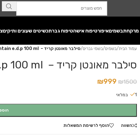
 מרקחת
בשמים
איפור
טיפוח אישה
טיפוח גבר
תכשיטים שעונים ותיקים
צע
עמוד הבית
/
בשמים
/
בשמי גברים
/
סילבר מאונטן קריד – Creed Silver Mountain e.d.p 100 ml
סילבר מאונטן קריד – Creed Silver Mountain e.d.p 100 ml
₪
999
₪
1500
1 במלאי
הוספ
השווה
הוסף לרשימת המשאלות