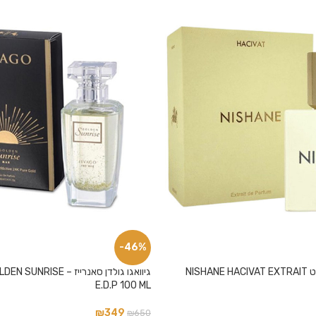
-46%
בוטיק נישאן האסיבט NISHANE HACIVAT EXTRAIT
גיוואגו גולדן סאנרייז – SE
E.D.P 100 ML
₪
349
₪
650