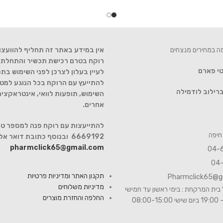
מה במחירים מנצחים
אין במידע באתר זה תחליף להוועצו
רוקח בטרם רכישת תכשיר והתחלת הט
טי פארם
לעיין בעלון לצרכן לפני השימוש בתכ
להתייעץ עם הרוקח בכל הנוגע למטר
רילוב לודמילה
השימוש, תופעות לוואי, אינטראקצי
אחרים.
6669192 ובנוסף כתובת דואר אלקטרוני
pharmclick65@gmail.com
תקנון האתר ומדיניות פרטיות
Pharmclick65@g
מדיניות משלוחים
בית המרקחת : בימי ראשון עד חמישי
החלפה והחזרת מוצרים