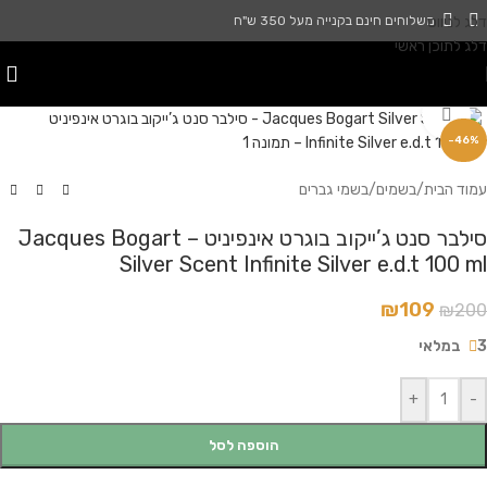
דלג לניווט
משלוחים חינם בקנייה מעל 350 ש"ח
דלג לתוכן ראשי
לחץ להגדלה
-46%
עמוד הבית
/
בשמים
/
בשמי גברים
סילבר סנט ג’ייקוב בוגרט אינפיניט – Jacques Bogart
Silver Scent Infinite Silver e.d.t 100 ml
₪
109
₪
200
3 במלאי
+
-
הוספה לסל