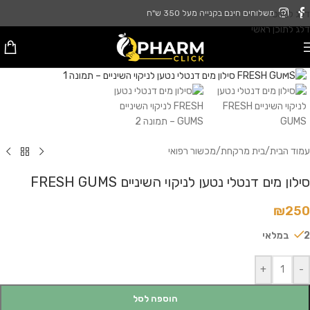
דלג לניווט
משלוחים חינם בקנייה מעל 350 ש"ח
דלג לתוכן ראשי
לחץ להגדלה
עמוד הבית
/
בית מרקחת
/
מכשור רפואי
סילון מים דנטלי נטען לניקוי השיניים FRESH GUMS
₪
250
2 במלאי
+
-
הוספה לסל