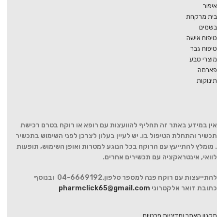
איפור
בית מרקחת
בשמים
טיפוח אישה
טיפוח גבר
מוצרי טבע
פארמה
תינוקות
אין במידע באתר זה תחליף להוועצות עם רופא או רוקח בטרם רכישת
תכשיר והתחלת הטיפול בו. יש לעיין בעלון לצרכן לפני השימוש בתכשיר
. מומלץ להתייעץ עם הרוקח בכל הנוגע למטרות ואופן השימוש, תופעות
לוואי, אינטראקציה עם תכשירים אחרים.
להתייעצות עם רוקח פנה למספר טלפון.04-6669192 ובנוסף
כתובת דואר אלקטרוני
pharmclick65@gmail.com
תקנון האתר ומדיניות פרטיות