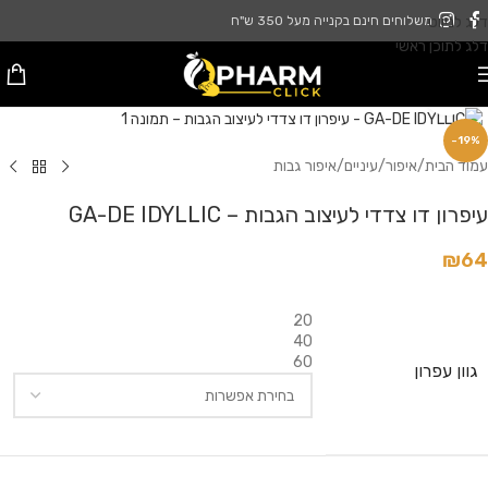
דלג לניווט
משלוחים חינם בקנייה מעל 350 ש"ח
דלג לתוכן ראשי
לחץ להגדלה
-19%
עמוד הבית
/
איפור
/
עיניים
/
איפור גבות
עיפרון דו צדדי לעיצוב הגבות – GA-DE IDYLLIC
₪
64
20
40
60
גוון עפרון