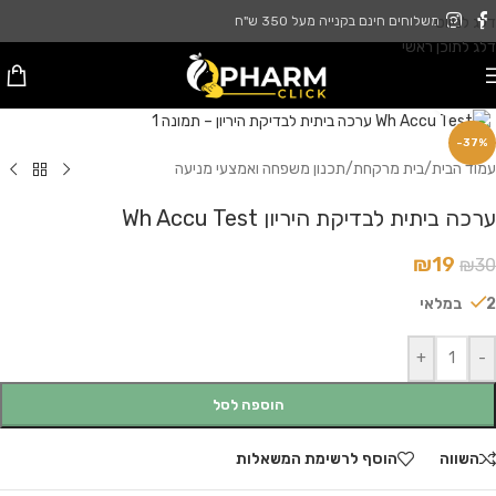
דלג לניווט
משלוחים חינם בקנייה מעל 350 ש"ח
דלג לתוכן ראשי
לחץ להגדלה
-37%
עמוד הבית
/
בית מרקחת
/
תכנון משפחה ואמצעי מניעה
ערכה ביתית לבדיקת היריון Wh Accu Test
₪
19
₪
30
2 במלאי
+
-
הוספה לסל
השווה
הוסף לרשימת המשאלות