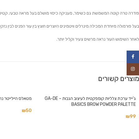
פודרה טרה קוטה המשמשת גם כשימר, מעניקה כיסוי מושלם בעל מראה טבעי, קטיפת
בעל פורמולה מיוחדת המכילה מינרלים וויטמינים היוצרים חוצץ בין עור הפנים לבין נזקי
לאחר השימוש העור נראה מרשים צעיר וקליל יותר.
פייסבוק
אינסטגרם
מוצרים קשורים
ג'ייד ערכת צלליות קומפקטית לעיצוב הגבות – GA-DE
מטאלס היילייטר נוזלי en Rose
BASICS BROW POWDER PALETTE
₪
50
₪
99