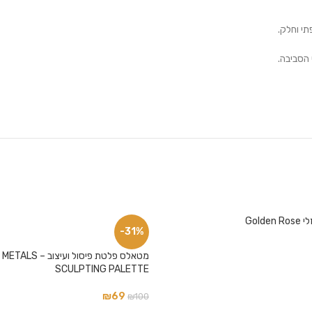
י וחלק.
 הסביבה.
Gold
-31%
מטאלס פלטת פיסול 
SCULPTING PALETTE
₪
69
₪
100