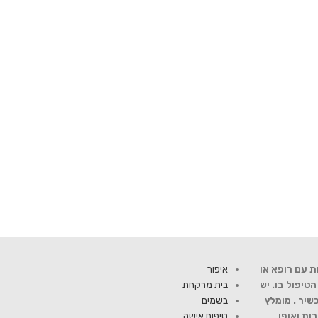
ת עם רופא או
איפור
יפול בו. יש
בית מרקחת
שיר . מומלץ
בשמים
ות ואופן
טיפוח אישה