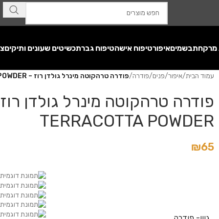
 מרקחת
בשמים
איפור
טיפוח אישה
טיפוח גבר
תכשיטים שעונים ותיקים
צע
עמוד הבית
/
איפור
/
פנים
/
פודרה
/
פודרה טרהקוטה מינרל גולדן רוז – GOLDEN ROSE MINERAL TERRACOTTA POWDER
TERRACOTTA POWDER
₪
65
גוון- פודרה