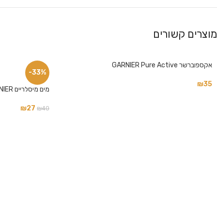
מוצרים קשורים
פייסבוק
אינסטגרם
אקספוברשר GARNIER Pure Active
-33%
₪
35
מים מיסלריים GARNIER
₪
27
₪
40