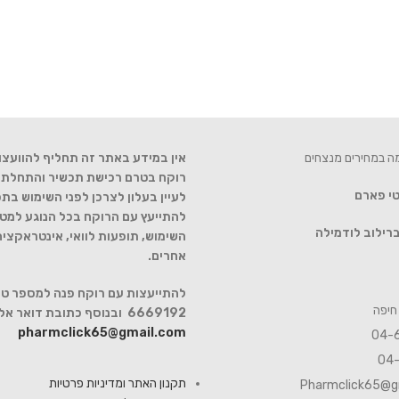
מה במחירים מנצחים
אין במידע באתר זה תחליף להוועצו
רוקח בטרם רכישת תכשיר והתחלת הט
טי פארם
לעיין בעלון לצרכן לפני השימוש בתכ
להתייעץ עם הרוקח בכל הנוגע למטר
רילוב לודמילה
השימוש, תופעות לוואי, אינטראקצי
אחרים.
6669192 ובנוסף כתובת דואר אלקטרוני
pharmclick65@gmail.com
תקנון האתר ומדיניות פרטיות
Pharmclick65@g