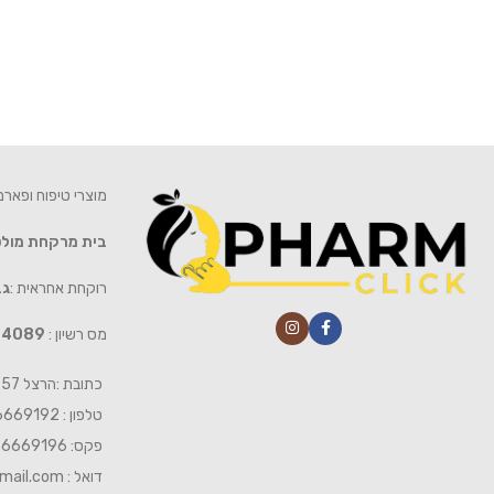
מוצרי טיפוח ופאר
בית מרקחת מול
רוקחת אחראית :
גב
מס רשיון :
4089
כתובת :הרצל 57 חיפה
טלפון : 04-6669192
פקס: 04-6669196
דואל :
mail.com