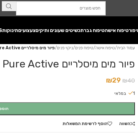
יפור
טיפוח אישה
טיפוח גבר
תכשיטים שעונים ותיקים
צעצועים
תינוקות
S
עמוד הבית
/
טיפוח אישה
/
טיפוח פנים
/
ניקוי פנים
/
פיור מים מיסלריים GARNIER Pure Active
פיור מים מיסלריים GARNIER Pure Active
₪
29
₪
40
1 במלאי
הוספ
השווה
הוסף לרשימת המשאלות