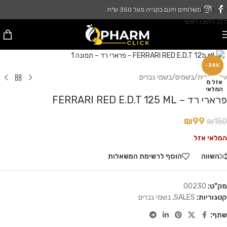
דלג לניווט
משלוחים חינם בקנייה מעל 350 ש"ח
דלג לתוכן ראשי
לחץ להגדלה
-34%
עמוד הבית
/
בשמים
/
בשמי גברים
אזל מ
המלאי
פרארי רד – FERRARI RED E.D.T 125 ML
₪
99
₪
150
המלאי אזל
השווה
הוסף לרשימת המשאלות
מק"ט:
00230
קטגוריות:
SALES
,
בשמי גברים
שתף: