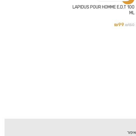
LAPIDUS POUR HOMME E.D.T 100
ML
₪
99
₪
150
איפור