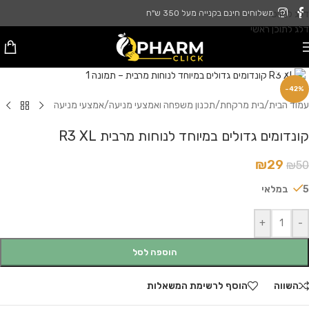
דלג לניווט
משלוחים חינם בקנייה מעל 350 ש"ח
דלג לתוכן ראשי
לחץ להגדלה
-42%
עמוד הבית
/
בית מרקחת
/
תכנון משפחה ואמצעי מניעה
/
אמצעי מניעה
קונדומים גדולים במיוחד לנוחות מרבית R3 XL
₪
29
₪
50
5 במלאי
+
-
הוספה לסל
השווה
הוסף לרשימת המשאלות