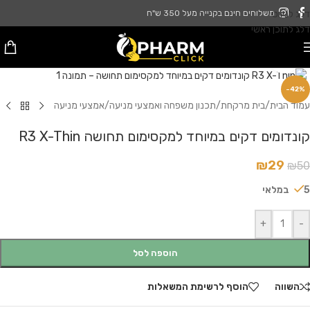
דלג לניווט
משלוחים חינם בקנייה מעל 350 ש"ח
דלג לתוכן ראשי
לחץ להגדלה
-42%
עמוד הבית
/
בית מרקחת
/
תכנון משפחה ואמצעי מניעה
/
אמצעי מניעה
קונדומים דקים במיוחד למקסימום תחושה R3 X-Thin
₪
29
₪
50
5 במלאי
+
-
הוספה לסל
השווה
הוסף לרשימת המשאלות