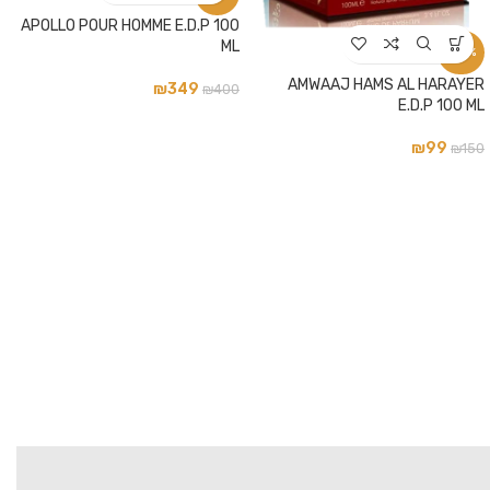
APOLLO POUR HOMME E.D.P 100
ML
-34%
AMWAAJ HAMS AL HARAYER
₪
349
₪
400
E.D.P 100 ML
₪
99
₪
150