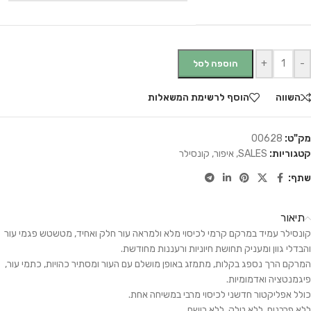
+
-
הוספה לסל
השווה
הוסף לרשימת המשאלות
מק"ט:
00628
קטגוריות:
SALES
,
איפור
,
קונסילר
שתף:
תיאור
קונסילר עמיד במרקם קרמי לכיסוי מלא ולמראה עור חלק ואחיד, מטשטש פגמי עור
והבדלי גוון ומעניק תחושת חיוניות ורעננות מחודשת.
המרקם הרך נספג בקלות, מתמזג באופן מושלם עם העור ומסתיר כהויות, כתמי עור,
פיגמנטציה ואדמומיות.
כולל אפליקטור חדשני לכיסוי מרבי במשיחה אחת.
ללא פרבנים, ללא טלק, ללא בושם.