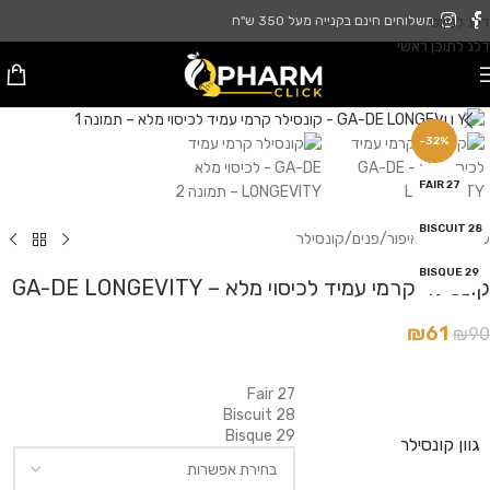
דלג לניווט
משלוחים חינם בקנייה מעל 350 ש"ח
דלג לתוכן ראשי
לחץ להגדלה
-32%
27 FAIR
28 BISCUIT
עמוד הבית
/
איפור
/
פנים
/
קונסילר
29 BISQUE
קונסילר קרמי עמיד לכיסוי מלא – GA-DE LONGEVITY
₪
61
₪
90
27 Fair
28 Biscuit
29 Bisque
גוון קונסילר