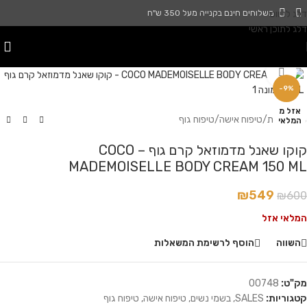
דלג לניווט
משלוחים חינם בקנייה מעל 350 ש"ח
דלג לתוכן ראשי
לחץ להגדלה
-9%
אזל מ
עמוד הבית
/
טיפוח אישה
/
טיפוח גוף
המלאי
קוקו שאנל מדמוזאל קרם גוף – COCO
MADEMOISELLE BODY CREAM 150 ML
₪
549
₪
600
המלאי אזל
השווה
הוסף לרשימת המשאלות
מק"ט:
00748
קטגוריות:
SALES
,
בשמי נשים
,
טיפוח אישה
,
טיפוח גוף