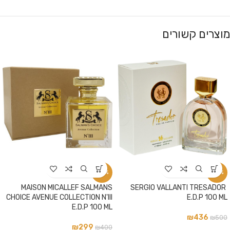
מוצרים קשורים
-25%
-13%
MAISON MICALLEF SALMANS
SERGIO VALLANTI TRESADOR
CHOICE AVENUE COLLECTION N'III
E.D.P 100 ML
E.D.P 100 ML
₪
436
₪
500
₪
299
₪
400