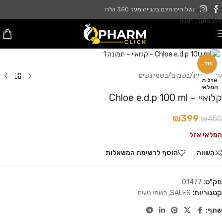
דלג לניווט
משלוחים חינם בקנייה מעל 350 ש"ח
דלג לתוכן ראשי
לחץ להגדלה
-11%
עמוד הבית
/
בשמים
/
בשמי נשים
אזל מ
המלאי
קלואיי – Chloe e.d.p 100 ml
₪
399
₪
450
המלאי אזל
השווה
הוסף לרשימת המשאלות
מק"ט:
01477
קטגוריות:
SALES
,
בשמי נשים
שתף: