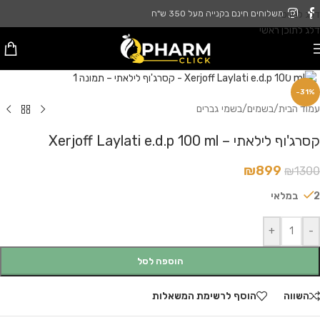
דלג לניווט
משלוחים חינם בקנייה מעל 350 ש"ח
דלג לתוכן ראשי
לחץ להגדלה
-31%
עמוד הבית
/
בשמים
/
בשמי גברים
קסרג'וף לילאתי – Xerjoff Laylati e.d.p 100 ml
₪
899
₪
1300
2 במלאי
+
-
הוספה לסל
השווה
הוסף לרשימת המשאלות