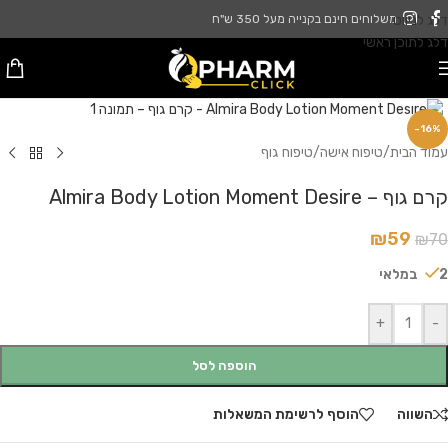
דלג לניווט
משלוחים חינם בקנייה מעל 350 ש"ח
דלג לתוכן ראשי
לחץ להגדלה
-16%
עמוד הבית
/
טיפוח אישה
/
טיפוח גוף
קרם גוף – Almira Body Lotion Moment Desire
₪
59
₪
70
2 במלאי
+
-
הוספה לסל
השווה
הוסף לרשימת המשאלות