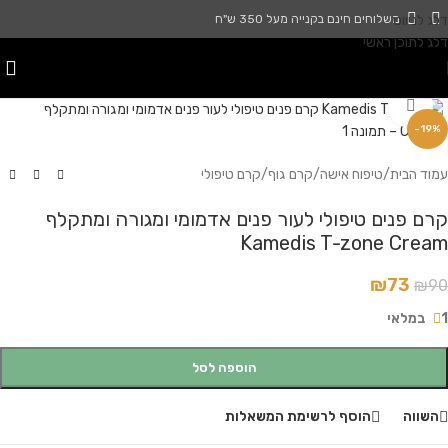
דלג לניווט
משלוחים חינם בקנייה מעל 350 ש"ח
דלג לתוכן ראשי
לחץ להגדלה
-19%
עמוד הבית
/
טיפוח אישה
/
קרם גוף
/
קרם טיפולי
קרם פנים טיפולי לעור פנים אדמומי ומגורה ומתקלף
Kamedis T-zone Cream
₪
73
₪
90
1 במלאי
הוספה לסל
השווה
הוסף לרשימת המשאלות