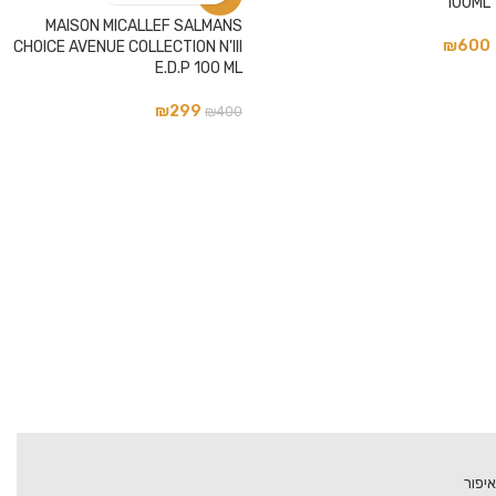
100ML
MAISON MICALLEF SALMANS
₪
600
CHOICE AVENUE COLLECTION N'III
E.D.P 100 ML
₪
299
₪
400
איפור