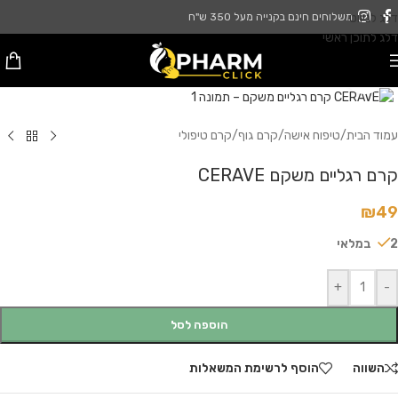
דלג לניווט
משלוחים חינם בקנייה מעל 350 ש"ח
דלג לתוכן ראשי
לחץ להגדלה
עמוד הבית
/
טיפוח אישה
/
קרם גוף
/
קרם טיפולי
קרם רגליים משקם CERAVE
₪
49
2 במלאי
+
-
הוספה לסל
השווה
הוסף לרשימת המשאלות