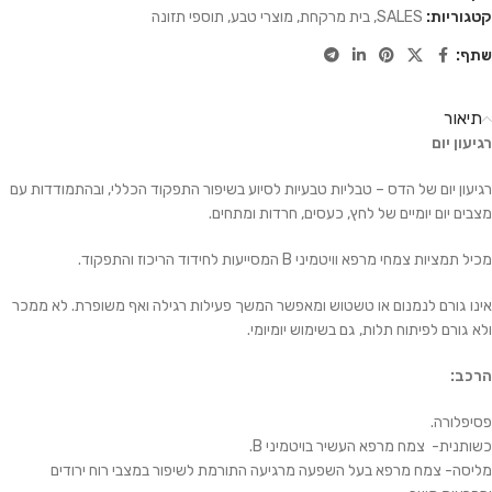
קטגוריות:
SALES
,
בית מרקחת
,
מוצרי טבע
,
תוספי תזונה
שתף:
תיאור
רגיעון יום
רגיעון יום של הדס – טבליות טבעיות לסיוע בשיפור התפקוד הכללי, ובהתמודדות עם
מצבים יום יומיים של לחץ, כעסים, חרדות ומתחים.
מכיל תמציות צמחי מרפא וויטמיני B המסייעות לחידוד הריכוז והתפקוד.
אינו גורם לנמנום או טשטוש ומאפשר המשך פעילות רגילה ואף משופרת. לא ממכר
ולא גורם לפיתוח תלות, גם בשימוש יומיומי.
הרכב:
פסיפלורה.
כשותנית- צמח מרפא העשיר בויטמיני B.
מליסה- צמח מרפא בעל השפעה מרגיעה התורמת לשיפור במצבי רוח ירודים