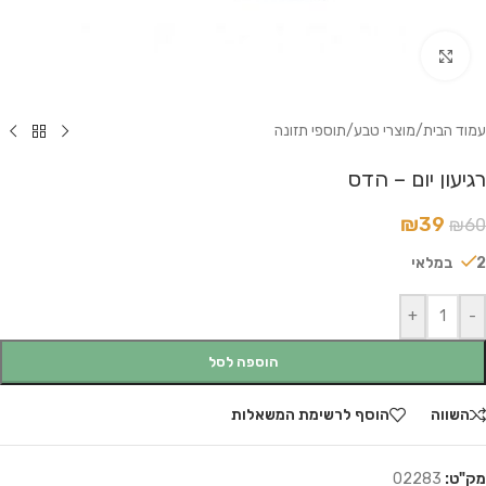
לחץ להגדלה
עמוד הבית
/
מוצרי טבע
/
תוספי תזונה
רגיעון יום – הדס
₪
39
₪
60
2 במלאי
+
-
הוספה לסל
השווה
הוסף לרשימת המשאלות
מק"ט:
02283