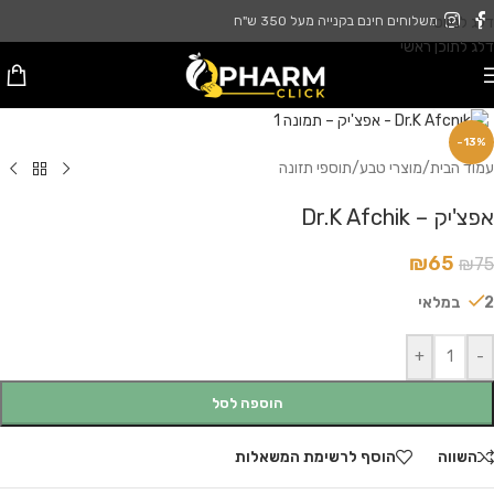
דלג לניווט
משלוחים חינם בקנייה מעל 350 ש"ח
דלג לתוכן ראשי
לחץ להגדלה
-13%
עמוד הבית
/
מוצרי טבע
/
תוספי תזונה
אפצ'יק – Dr.K Afchik
₪
65
₪
75
2 במלאי
+
-
הוספה לסל
השווה
הוסף לרשימת המשאלות