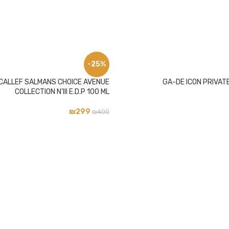
-25%
ICALLEF SALMANS CHOICE AVENUE
GA-DE ICON PRIVATE
COLLECTION N'III E.D.P 100 ML
₪
299
₪
400