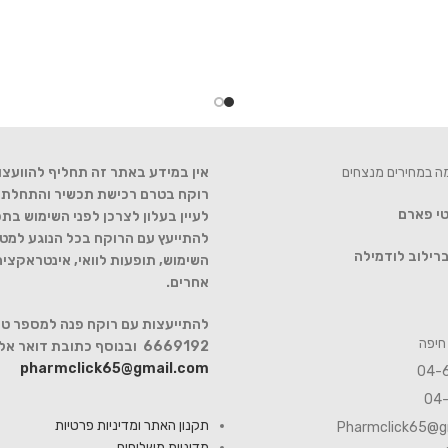
מה במחירים מנצחים
אין במידע באתר זה תחליף להוועצו
רוקח בטרם רכישת תכשיר והתחלת הט
טי פארם
לעיין בעלון לצרכן לפני השימוש בתכ
להתייעץ עם הרוקח בכל הנוגע למטר
רילוב לודמילה
השימוש, תופעות לוואי, אינטראקצי
אחרים.
6669192 ובנוסף כתובת דואר אלקטרוני
pharmclick65@gmail.com
תקנון האתר ומדיניות פרטיות
Pharmclick65@g
מדיניות משלוחים