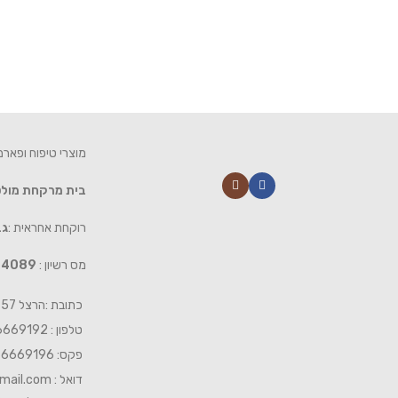
מוצרי טיפוח ופאר
בית מרקחת מול
רוקחת אחראית :
גב
מס רשיון :
4089
כתובת :הרצל 57 חיפה
טלפון : 04-6669192
פקס: 04-6669196
דואל :
mail.com