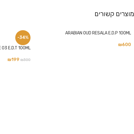
מוצרים קשורים
פייסבוק
ARABIAN OUD RESALA E.D.P 100ML
אינסטגרם
-34%
₪
600
 03 E.D.T 100ML
₪
199
₪
300