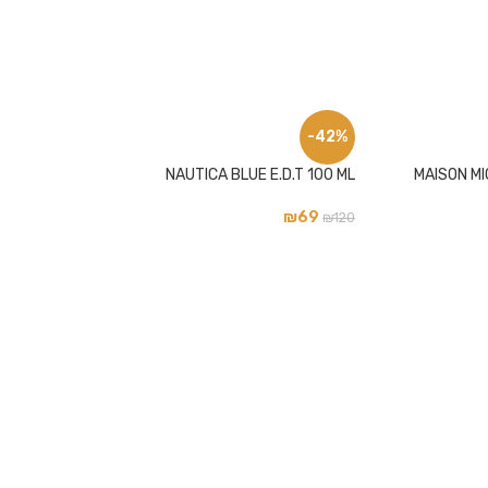
-42%
NAUTICA BLUE E.D.T 100 ML
MAISON M
₪
69
₪
120