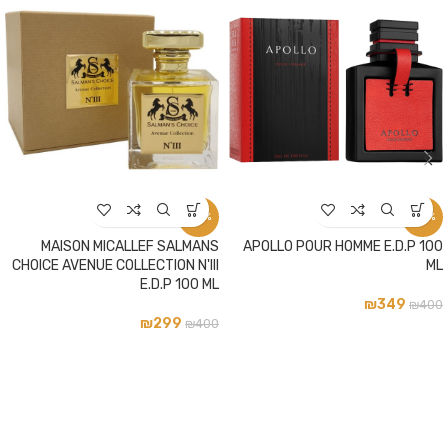
-25%
-13%
MAISON MICALLEF SALMANS
APOLLO POUR HOMME E.D.P 100
CHOICE AVENUE COLLECTION N'III
ML
E.D.P 100 ML
₪
349
₪
400
₪
299
₪
400