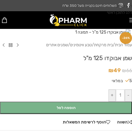
דלג לניווט
משלוחים חינם בקנייה מעל 350 ש"ח
דלג לתוכן ראשי
לחץ להגדלה
-26%
עמוד הבית
/
בית מרקחת
/
טבע וויטמינים
/
שמנים אתרים
שמן אבוקדו 125 מ"ל
₪
49
₪
66
5 במלאי
+
-
הוספה לסל
השווה
הוסף לרשימת המשאלות