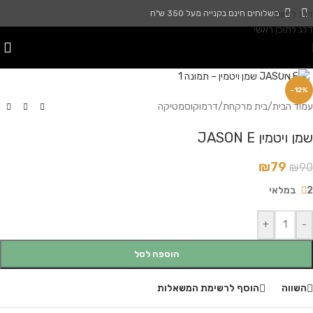
דלג לניווט
משלוחים חינם בקנייה מעל 350 ש"ח
דלג לתוכן ראשי
לחץ להגדלה
-12%
עמוד הבית
/
בית מרקחת
/
דרמוקוסמטיקה
שמן ויטמין JASON E
₪
79
₪
90
2 במלאי
+
-
הוספה לסל
השווה
הוסף לרשימת המשאלות