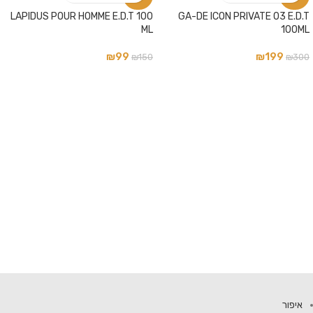
LAPIDUS POUR HOMME E.D.T 100
GA-DE ICON PRIVATE 03 E.D.T
ML
100ML
₪
99
₪
199
₪
150
₪
300
איפור