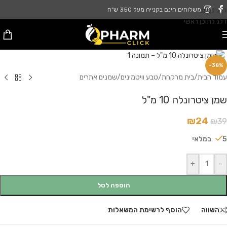
דלג לניווט
משלוחים חינם בקנייה מעל 350 ש"ח
דלג לתוכן ראשי
לחץ להגדלה
-38%
עמוד הבית
/
בית מרקחת
/
טבע וויטמינים
/
שמנים אתרים
שמן ציטרונלה 10 מ"ל
₪
24
₪
39
5 במלאי
+
-
הוספה לסל
השווה
הוסף לרשימת המשאלות