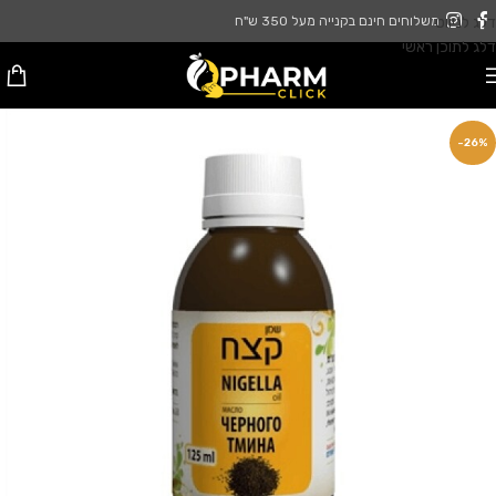
דלג לניווט
משלוחים חינם בקנייה מעל 350 ש"ח
דלג לתוכן ראשי
-26%