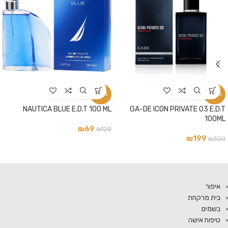
-42%
-34%
NAUTICA BLUE E.D.T 100 ML
GA-DE ICON PRIVATE 03 E.D.T
100ML
₪
69
₪
120
₪
199
₪
300
איפור
בית מרקחת
בשמים
טיפוח אישה