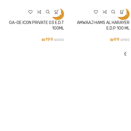
-34%
-34%
GA-DE ICON PRIVATE 03 E.D.T
AMWAAJ HAMS AL HARAYER
100ML
E.D.P 100 ML
₪
199
₪
99
₪
300
₪
150