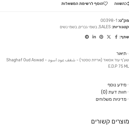
השווה
הוסף לרשימת המשאלות
מק"ט:
00398-1
קטגוריות:
SALES
,
בשמי גברים
,
בשמי נשים
שתף:
תיאור
שע'ף עוד אסואד (אריזת טסטר) – شغف عود اسود – Shaghaf Oud Aswad
E.D.P 75 ML
מידע נוסף
חוות דעת (0)
מדיניות משלוחים
מוצרים קשורים