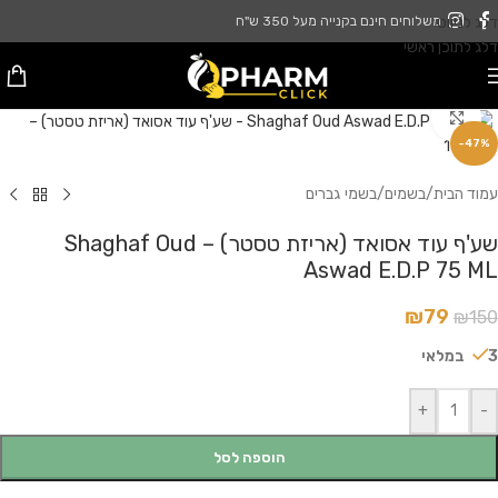
דלג לניווט
משלוחים חינם בקנייה מעל 350 ש"ח
דלג לתוכן ראשי
לחץ להגדלה
-47%
עמוד הבית
/
בשמים
/
בשמי גברים
שע'ף עוד אסואד (אריזת טסטר) – Shaghaf Oud
Aswad E.D.P 75 ML
₪
79
₪
150
3 במלאי
+
-
הוספה לסל