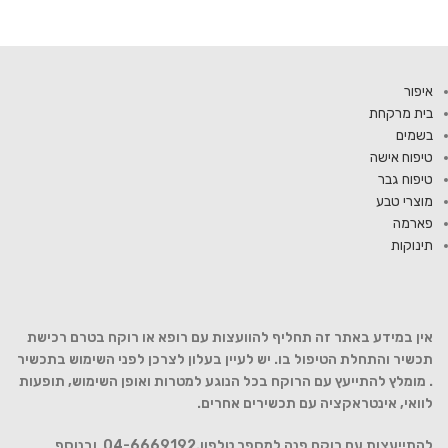
איפור
בית מרקחת
בשמים
טיפוח אישה
טיפוח גבר
מוצרי טבע
פארמה
תינוקות
אין במידע באתר זה תחליף להוועצות עם רופא או רוקח בטרם רכישת
תכשיר והתחלת הטיפול בו. יש לעיין בעלון לצרכן לפני השימוש בתכשיר
. מומלץ להתייעץ עם הרוקח בכל הנוגע למטרות ואופן השימוש, תופעות
לוואי, אינטראקציה עם תכשירים אחרים.
להתייעצות עם רוקח פנה למספר טלפון.04-6669192 ובנוסף