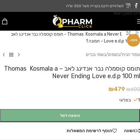
דלג לניווט
משלוחים חינם בקנייה מעל 350 ש"ח
דלג לתוכן ראשי
לחץ להגדלה
-20%
עמוד הבית
/
בשמים
/
בשמי גברים
תומס קוסמלה נבר אנדינג לאב – Thomas Kosmala a
Never Ending Love e.d.p 100 ml
₪
479
₪
600
1 במלאי
הוספה לסל
השווה
הוסף לרשימת המשאלות