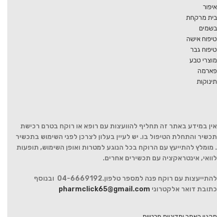
איפור
בית מרקחת
בשמים
טיפוח אישה
טיפוח גבר
מוצרי טבע
פארמה
תינוקות
אין במידע באתר זה תחליף להוועצות עם רופא או רוקח בטרם רכישת
תכשיר והתחלת הטיפול בו. יש לעיין בעלון לצרכן לפני השימוש בתכשיר
. מומלץ להתייעץ עם הרוקח בכל הנוגע למטרות ואופן השימוש, תופעות
לוואי, אינטראקציה עם תכשירים אחרים.
להתייעצות עם רוקח פנה למספר טלפון.04-6669192 ובנוסף
כתובת דואר אלקטרוני
pharmclick65@gmail.com
תקנון האתר ומדיניות פרטיות