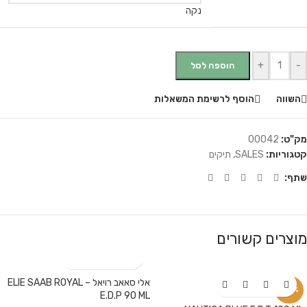
נקה
+
-
הוספה לסל
השווה
הוסף לרשימת המשאלות
מק"ט:
00042
קטגוריות:
SALES
,
תיקים
שתף:
מוצרים קשורים
אלי סאאב רויאל – ELIE SAAB ROYAL
-42%
E.D.P 90 ML