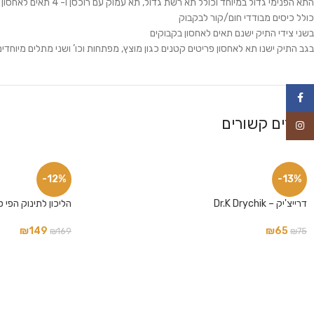
התא הפנימי גדול במיוחד וכולל תא רשת גדול, תא עמוק עם רוכסן ו- 4 תאים לאחסון בקבוקים/טרמוס וכו’ ותא שקוף לאחסון
כולל כיסים מבודדי חום/קור לבקבוק
בשני צידי התיק ישנם תאים לאחסון בקבוקים
בגב התיק ישנו תא לאחסון פריטים קטנים כגון מוצץ, מפתחות וכו’ ושני מתלים מיוחד
פייסבוק
מוצרים קשורים
אינסטגרם
-12%
-13%
דרייצ'יק – Dr.K Drychik
הליכון לתינוק הפי סטפס -™TEPS
₪
149
₪
65
₪
169
₪
75