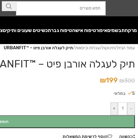
 מרקחת
בשמים
איפור
טיפוח אישה
טיפוח גבר
תכשיטים שעונים ותיקים
צע
עמוד הבית
/
תינוקות
/
עגלות וכיסאות
/
תיק לעגלה אורבן פיט – ™URBANFIT
תיק לעגלה אורבן פיט – ™URBANFIT
₪
199
₪
300
5 במלאי
+
-
הוספ
השווה
הוסף לרשימת המשאלות