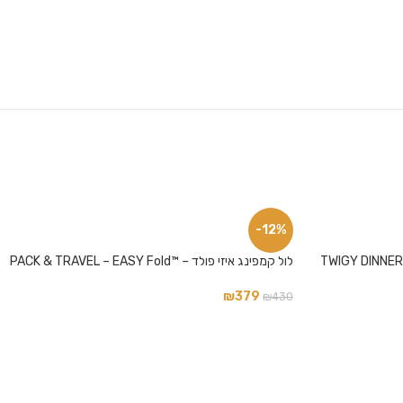
-12%
לול קמפינג איזי פולד – ™PACK & TRAVEL – EASY Fold
₪
379
₪
430