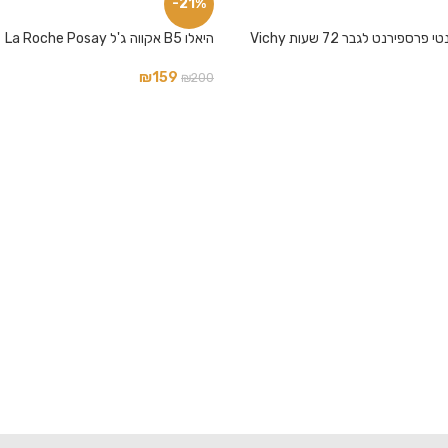
-21%
ספירנט לגבר 72 שעות Vichy
היאלו B5 אקווה ג'ל La Roche Posay
₪
159
₪
200