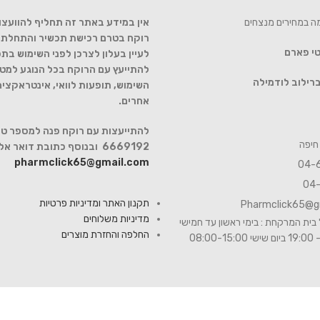
מה במחירים מנצחים
אין במידע באתר זה תחליף להוועצו
רוקח בטרם רכישת תכשיר והתחלת הט
טי פארם
לעיין בעלון לצרכן לפני השימוש בתכ
להתייעץ עם הרוקח בכל הנוגע למטר
רילוב לודמילה
השימוש, תופעות לוואי, אינטראקצי
אחרים.
6669192 ובנוסף כתובת דואר אלקטרוני
pharmclick65@gmail.com
תקנון האתר ומדיניות פרטיות
Pharmclick65@g
מדיניות משלוחים
בית המרקחת : בימי ראשון עד חמישי
החלפה והחזרת מוצרים