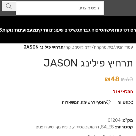
יפור
טיפוח אישה
טיפוח גבר
תכשיטים שעונים ותיקים
צעצועים
תינוקות
S
עמוד הבית
/
בית מרקחת
/
דרמוקוסמטיקה
/
תרחיץ פילינג JASON
תרחיץ פילינג JASON
₪
48
₪
60
המלאי אזל
השווה
הוסף לרשימת המשאלות
מק"ט:
01204
קטגוריות:
SALES
,
דרמוקוסמטיקה
,
טיפוח גוף
,
טיפוח פנים