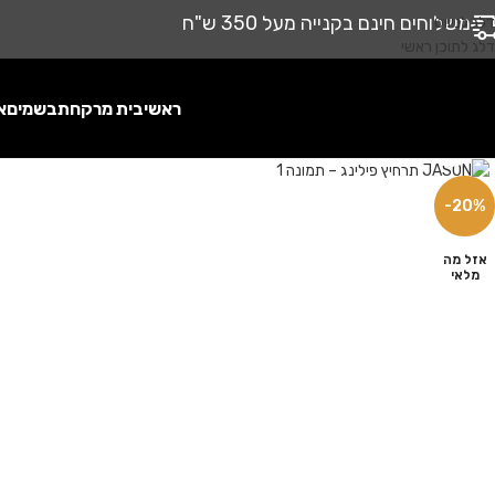
משלוחים חינם בקנייה מעל 350 ש"ח
דלג לניווט
דלג לתוכן ראשי
ראשי
בית מרקחת
בשמים
א
לחץ להגדלה
-20%
אזל מה
מלאי