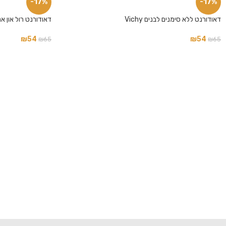
-17%
-17%
פייסבוק
דאודורנט ללא סימנים לבנים Vichy
דאודורנט רול און אנטי פר
אינסטגרם
₪
54
₪
54
₪
65
₪
65