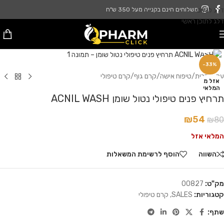
דלג לניווט
משלוחים חינם בקנייה מעל 350 ש"ח
דלג לתוכן ראשי
לחץ להגדלה
-33%
עמוד הבית
/
טיפוח אישה
/
קרם גוף
/
קרם טיפולי
אזל מ
המלאי
תרחיץ פנים טיפולי נטול שומן ACNIL WASH
₪
54
₪
80
המלאי אזל
השווה
הוסף לרשימת המשאלות
מק"ט:
00827
קטגוריות:
SALES
,
קרם טיפולי
שתף: