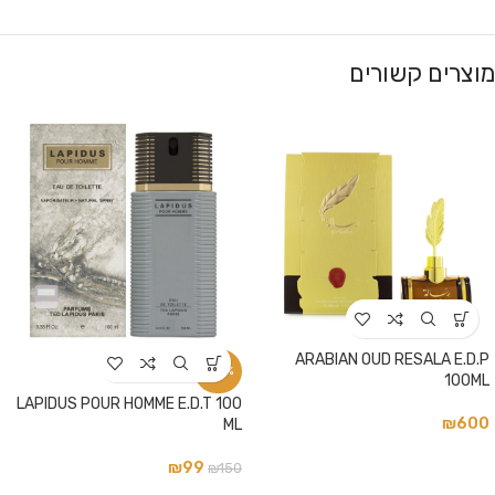
מוצרים קשורים
ARABIAN OUD RESALA E.D.P
-34%
100ML
LAPIDUS POUR HOMME E.D.T 100
₪
600
ML
₪
99
₪
150