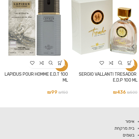
-34%
-13%
LAPIDUS POUR HOMME E.D.T 100
SERGIO VALLANTI TRESADOR
ML
E.D.P 100 ML
₪
99
₪
436
₪
150
₪
500
איפור
בית מרקחת
בשמים