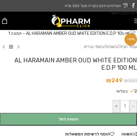
דלג לניווט
משלוחים חינם בקנייה מעל 350 ש"ח
דלג לתוכן ראשי
לחץ להגדלה
-17%
עמוד הבית
/
בשמים
/
בשמי גברים
AL HARAMAIN AMBER OUD WHITE EDITION
E.D.P 100 ML
₪
249
₪
300
2 במלאי
+
-
הוספה לסל
השווה
הוסף לרשימת המשאלות