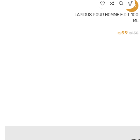
-34%
LAPIDUS POUR HOMME E.D.T 100
ML
₪
99
₪
150