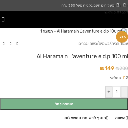
דלג לניווט
משלוחים חינם בקנייה מעל 350 ש"ח
דלג לתוכן ראשי
לחץ להגדלה
-26%
עמוד הבית
/
בשמים
/
בשמי גברים
Al Haramain L'aventure e.d.p 100 ml
₪
149
₪
200
2 במלאי
+
-
הוספה לסל
השווה
הוסף לרשימת המשאלות