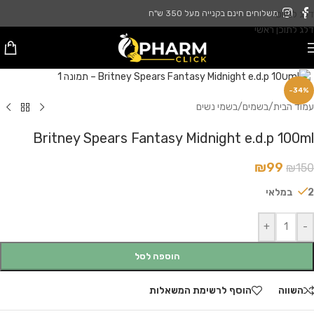
דלג לניווט
משלוחים חינם בקנייה מעל 350 ש"ח
דלג לתוכן ראשי
לחץ להגדלה
-34%
עמוד הבית
/
בשמים
/
בשמי נשים
Britney Spears Fantasy Midnight e.d.p 100ml
₪
99
₪
150
2 במלאי
+
-
הוספה לסל
השווה
הוסף לרשימת המשאלות