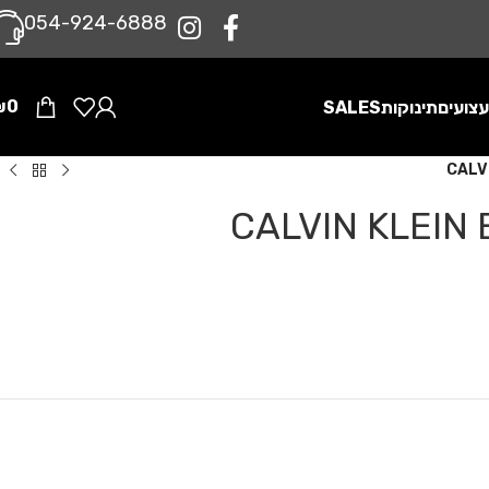
0‪54-924-6888‬
₪
0
צועים
תינוקות
SALES
CALV
CALVIN KLEIN 