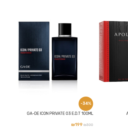
-34%
GA-DE ICON PRIVATE 03 E.D.T 100ML
₪
199
₪
300