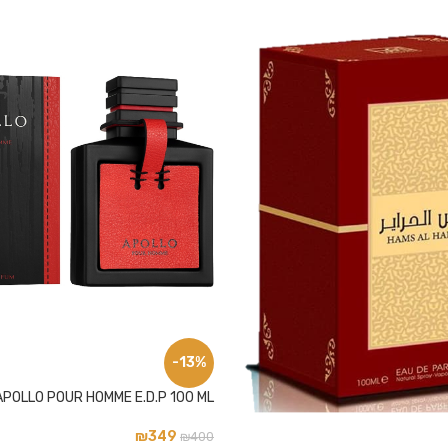
-13%
APOLLO POUR HOMME E.D.P 100 ML
₪
349
₪
400