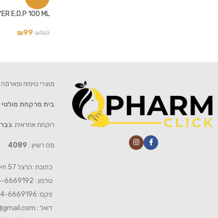
R E.D.P 100 ML
₪
99
₪
150
מוצרי טיפוח ופארמה 
בית מרקחת מולטי
רוקחת אחראית :
גברי
מס רשיון :
4089
כתובת :הרצל 57 חיפה
טלפון : 04-6669192
פקס: 04-6669196
דואל :
@gmail.com