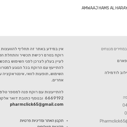
AMWAAJ HAMS AL HARAYE
במחירים מנצחים
אין במידע באתר זה תחליף להוועצות ע
רוקח בטרם רכישת תכשיר והתחלת הטיפ
 פארם
לעיין בעלון לצרכן לפני השימוש בתכשי
להתייעץ עם הרוקח בכל הנוגע למטרות
לוב לודמילה
השימוש, תופעות לוואי, אינטראקציה 
אחרים.
6669192 ובנוסף כתובת דואר אלקטרוני
pharmclick65@gmail.com
תקנון האתר ומדיניות פרטיות
Pharmclick65
מדיניות משלוחים