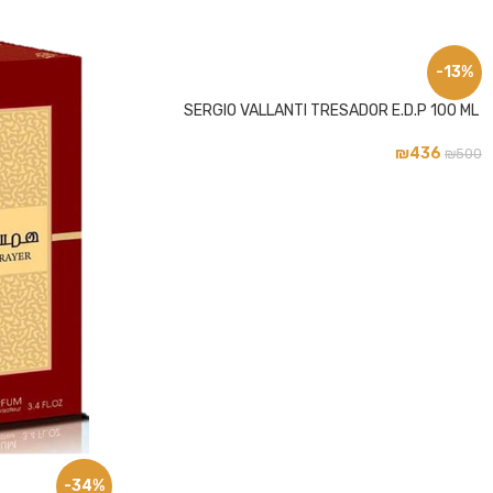
-13%
פייסבוק
SERGIO VALLANTI TRESADOR E.D.P 100 ML
אינסטגרם
₪
436
₪
500
-34%