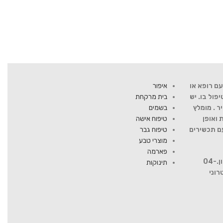
ם רופא או
איפור
ול בו. יש
בית מרקחת
ר . מומלץ
בשמים
 ואופן
טיפוח אישה
עם תכשירים
טיפוח גבר
מוצרי טבע
פארמה
להתייעצות עם רוקח פנה למספר טלפון.04-
תינוקות