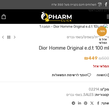
דלג לניווט
משלוחים חינם בקנייה מעל 350 ש"ח
דלג לתוכן ראשי
לחץ להגדלה
-10%
עמוד הבית
/
בשמים
/
בשמי גברים
אזל מ
המלאי
Dior Homme Original e.d.t 100 ml
₪
449
₪
500
המלאי אזל
השווה
הוסף לרשימת המשאלות
מק"ט:
02214
קטגוריות:
SALES
,
בשמי גברים
שתף: