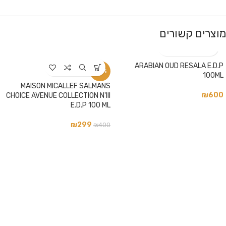
מוצרים קשורים
ARABIAN OUD RESALA E.D.P
-25%
100ML
MAISON MICALLEF SALMANS
₪
600
CHOICE AVENUE COLLECTION N'III
E.D.P 100 ML
₪
299
₪
400