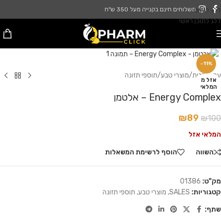
דלג לניווט
משלוחים חינם בקנייה מעל 350 ש"ח
דלג לתוכן ראשי
לחץ להגדלה
-11%
עמוד הבית
/
מוצרי טבע
/
תוספי תזונה
אזל מ
המלאי
Energy Complex – אלטמן
₪
89
₪
100
המלאי אזל
השווה
הוסף לרשימת המשאלות
מק"ט:
01386
קטגוריות:
SALES
,
מוצרי טבע
,
תוספי תזונה
שתף: