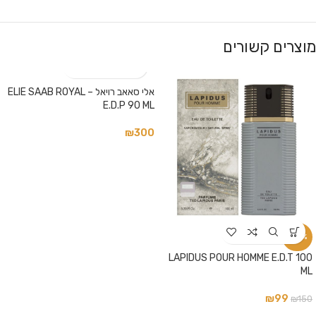
מוצרים קשורים
אלי סאאב רויאל – ELIE SAAB ROYAL
E.D.P 90 ML
₪
300
-34%
LAPIDUS POUR HOMME E.D.T 100
ML
₪
99
₪
150