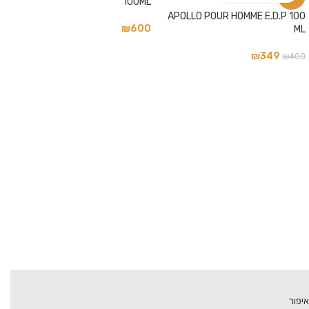
100ML
APOLLO POUR HOMME E.D.P 100
₪
600
ML
₪
349
₪
400
איפור