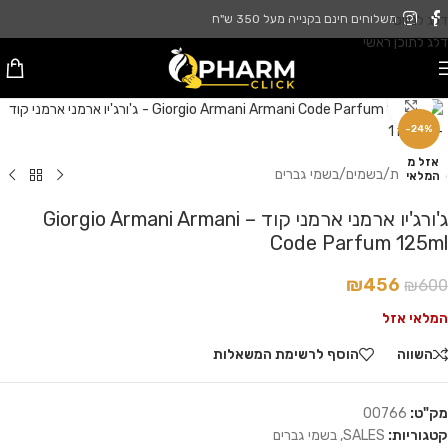
דלג לניווט
משלוחים חינם בקנייה מעל 350 ש"ח
דלג לתוכן ראשי
לחץ להגדלה
-24%
אזל מ
עמוד הבית
/
בשמים
/
בשמי גברים
המלאי
ג'ורג'יו ארמני ארמני קוד – Giorgio Armani Armani
Code Parfum 125ml
₪
456
₪
600
המלאי אזל
השווה
הוסף לרשימת המשאלות
מק"ט:
00766
קטגוריות:
SALES
,
בשמי גברים