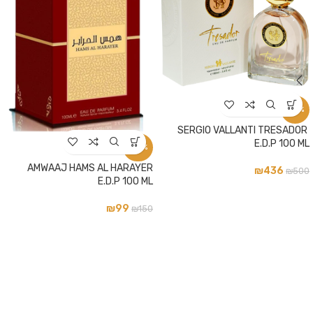
-13%
SERGIO VALLANTI TRESADOR
E.D.P 100 ML
-34%
AMWAAJ HAMS AL HARAYER
₪
436
₪
500
E.D.P 100 ML
₪
99
₪
150