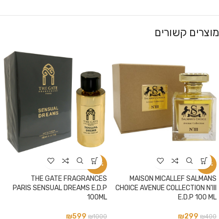
מוצרים קשורים
-40%
-25%
THE GATE FRAGRANCES
MAISON MICALLEF SALMANS
PARIS SENSUAL DREAMS E.D.P
CHOICE AVENUE COLLECTION N'III
100ML
E.D.P 100 ML
₪
599
₪
299
₪
1000
₪
400