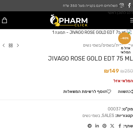
דלג לניווט
משלוחים חינם בקנייה מעל 350 ש"ח
דלג לתוכן ראשי
לחץ להגדלה
-40%
עמוד הבית
/
בשמים
/
בשמי נשים
אזל מ
המלאי
JIVAGO ROSE GOLD EDT 75 ML
₪
149
₪
250
המלאי אזל
השווה
הוסף לרשימת המשאלות
מק"ט:
00037
קטגוריות:
SALES
,
בשמי נשים
שתף: