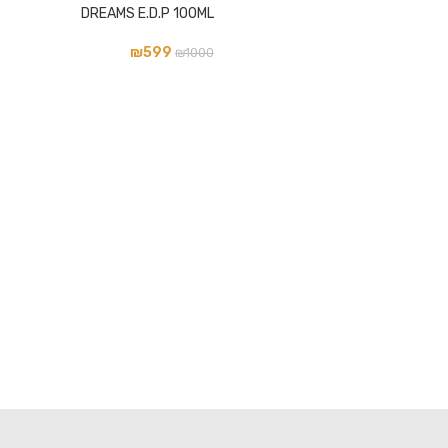
DREAMS E.D.P 100ML
₪
599
₪
1000