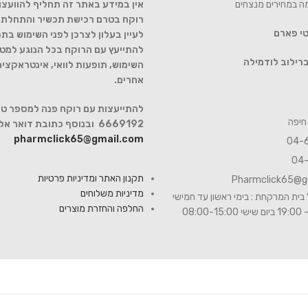
מה במחירים מנצחים
אין במידע באתר זה תחליף להוועצו
רוקח בטרם רכישת תכשיר והתחלת הט
טי פארם
לעיין בעלון לצרכן לפני השימוש בתכ
להתייעץ עם הרוקח בכל הנוגע למטר
רילוב לודמילה
השימוש, תופעות לוואי, אינטראקצי
אחרים.
6669192 ובנוסף כתובת דואר אלקטרוני
pharmclick65@gmail.com
תקנון האתר ומדיניות פרטיות
Pharmclick65@g
מדיניות משלוחים
בית המרקחת : בימי ראשון עד חמישי
החלפה והחזרת מוצרים