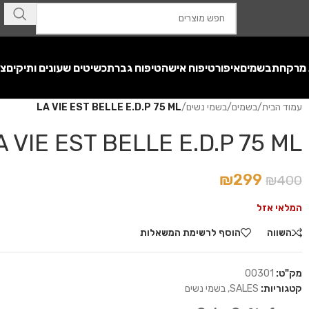
 מרקחת
בשמים
איפור
טיפוח אישה
טיפוח גבר
תכשיטים שעונים ותיקים
צע
עמוד הבית
/
בשמים
/
בשמי נשים
/
LA VIE EST BELLE E.D.P 75 ML
A VIE EST BELLE E.D.P 75 ML
₪
299
₪
400
המלאי אזל
השווה
הוסף לרשימת המשאלות
מק"ט:
00301
קטגוריות:
SALES
,
בשמי נשים