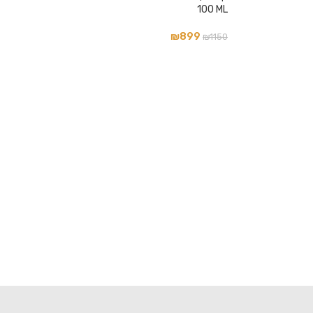
100 ML
₪
899
₪
1150