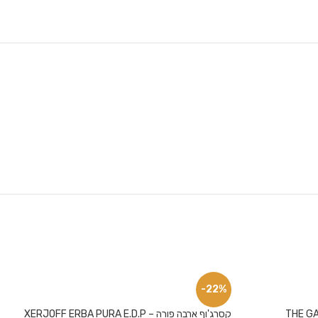
-22%
THE G
קסרג'וף ארבה פורה – XERJOFF ERBA PURA E.D.P