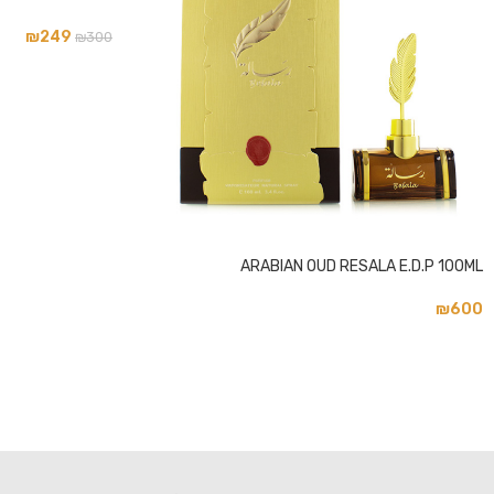
₪
249
₪
300
אינסטגרם
ARABIAN OUD RESALA E.D.P 100ML
₪
600