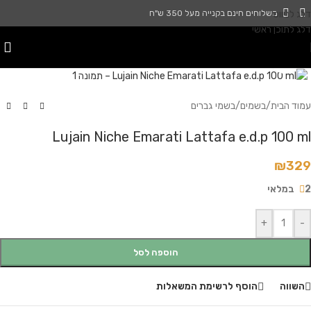
דלג לניווט
משלוחים חינם בקנייה מעל 350 ש"ח
דלג לתוכן ראשי
לחץ להגדלה
עמוד הבית
/
בשמים
/
בשמי גברים
Lujain Niche Emarati Lattafa e.d.p 100 ml
₪
329
2 במלאי
+
-
הוספה לסל
השווה
הוסף לרשימת המשאלות