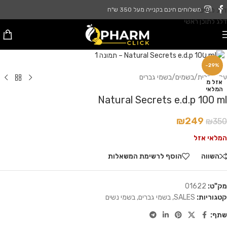
דלג לניווט
משלוחים חינם בקנייה מעל 350 ש"ח
דלג לתוכן ראשי
לחץ להגדלה
-29%
עמוד הבית
/
בשמים
/
בשמי גברים
אזל מ
המלאי
Natural Secrets e.d.p 100 ml
₪
249
₪
350
המלאי אזל
השווה
הוסף לרשימת המשאלות
מק"ט:
01622
קטגוריות:
SALES
,
בשמי גברים
,
בשמי נשים
שתף: