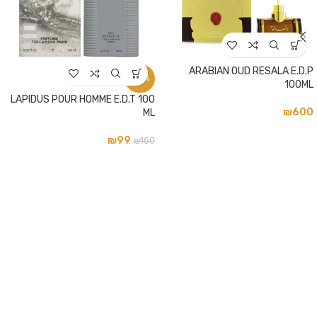
ARABIAN OUD RESALA E.D.P
-34%
100ML
LAPIDUS POUR HOMME E.D.T 100
₪
600
ML
₪
99
₪
150